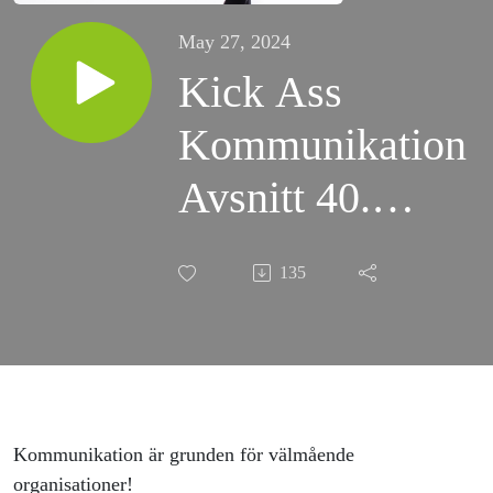
May 27, 2024
Kick Ass
Kommunikation
Avsnitt 40.
Kommunikation ä
135
grunden för
välmående
organisationer!
Gäst Caroline
Kommunikation är grunden för välmående
organisationer!